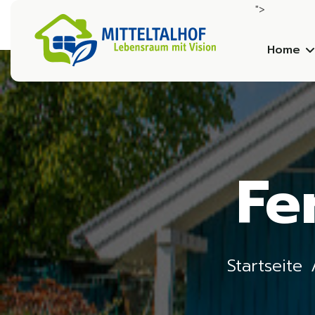
">
Home
Fe
Startseite