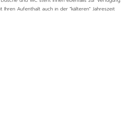
Dusche und WC steht Ihnen ebenfalls zur Verfügung.
hren Aufenthalt auch in der "kälteren" Jahreszeit