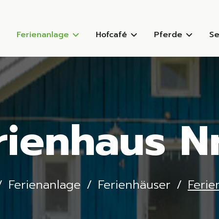
Ferienanlage
Hofcafé
Pferde
Se
rienhaus Nr
Ferienanlage
Ferienhäuser
Ferie