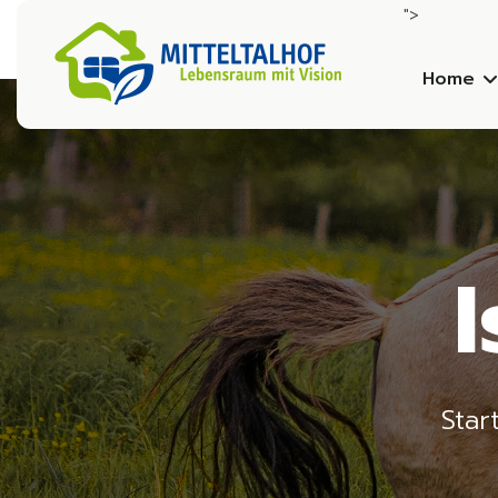
">
Home
Star