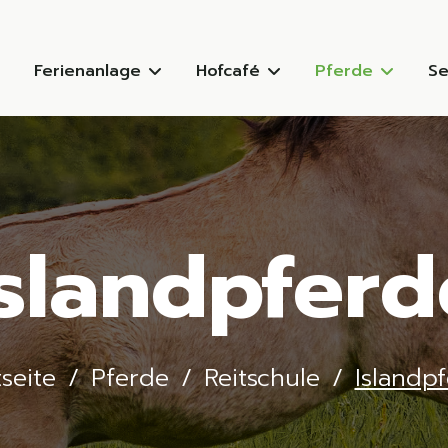
Ferienanlage
Hofcafé
Pferde
Se
Islandpferd
tseite
Pferde
Reitschule
Islandp